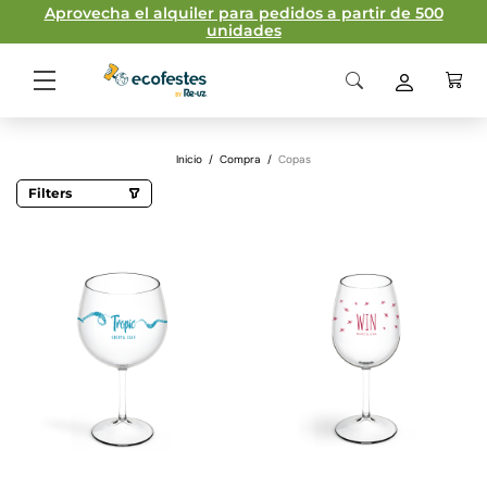
Aprovecha el alquiler para pedidos a partir de 500
unidades
Inicio
/
Compra
/
Copas
Filters
Capacidad
12cl
16 cl
40cl
43cl
72 cl