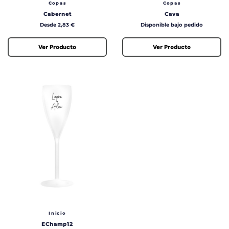
Copas
Copas
Cabernet
Cava
Precio
Precio
Desde 2,83 €
Disponible bajo pedido
Ver Producto
Ver Producto
Inicio
EChamp12