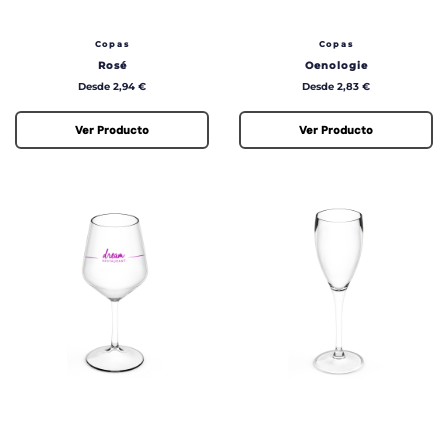
Copas
Copas
Rosé
Oenologie
Precio
Precio
Desde 2,94 €
Desde 2,83 €
Ver Producto
Ver Producto