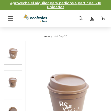
Aprovecha el alquiler para pedidos a partir de 500
unidades
Inicio
/
Hot Cup 20
Plantilla de Impresión
Material
Polipropileno
homopolímero
Normas de impresión