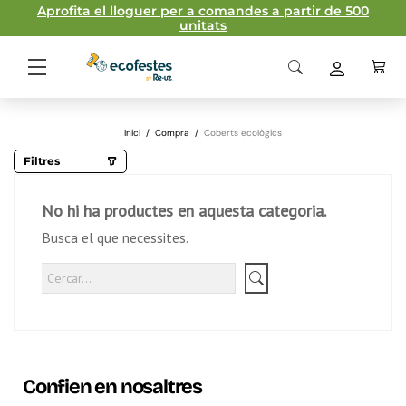
Aprofita el lloguer per a comandes a partir de 500
unitats
Inici
/
Compra
/
Coberts ecològics
Filtres
No hi ha productes en aquesta categoria.
Busca el que necessites.
Confien en nosaltres