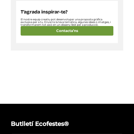
T’agrada inspirar-te?
El nostre equip creatiu pot desenvolupar una proposta gràfica
exclusiva per a tu. Envia’ns la teva temàtica, algunes idees o imatges, i
transformarem tot això en un disseny llest per a producció.
Contacta’ns
Butlletí Ecofestes®