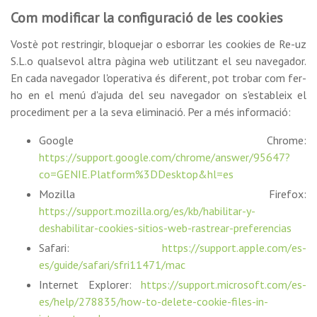
Com modificar la configuració de les cookies
Vostè pot restringir, bloquejar o esborrar les cookies de Re-uz
S.L.o qualsevol altra pàgina web utilitzant el seu navegador.
En cada navegador l'operativa és diferent, pot trobar com fer-
ho en el menú d'ajuda del seu navegador on s'estableix el
procediment per a la seva eliminació. Per a més informació:
Google Chrome:
https://support.google.com/chrome/answer/95647?
co=GENIE.Platform%3DDesktop&hl=es
Mozilla Firefox:
https://support.mozilla.org/es/kb/habilitar-y-
deshabilitar-cookies-sitios-web-rastrear-preferencias
Safari:
https://support.apple.com/es-
es/guide/safari/sfri11471/mac
Internet Explorer:
https://support.microsoft.com/es-
es/help/278835/how-to-delete-cookie-files-in-