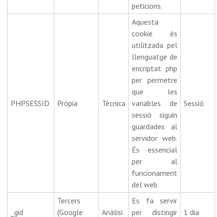
peticions.
Aquesta
cookie és
utilitzada pel
llenguatge de
encriptat php
per permetre
que les
PHPSESSID
Pròpia
Tècnica
variables de
Sessió
sessió siguin
guardades al
servidor web.
És essencial
per al
funcionament
del web.
Tercers
Es fa servir
_gid
(Google
Anàlisi
per distingir
1 dia