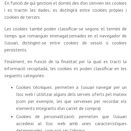
En funció de qui gestioni el domini des d'on s'envien les cookies
i es tractin les dades, es distingirà entre cookies pròpies i
cookies de tercers.
Les cookies també poden classificar-se segons el termini de
temps que romanguin emmagatzemades en el navegador de
l'usuari, distingint-se entre cookies de sessió o cookies
persistents.
Finalment, en funció de la finalitat per la qual es tracti la
informació recopilada, les cookies es poden classificar en les
següents categories:
Cookies tècniques: permeten a l'usuari navegar per un
lloc web i utilitzar alguns dels serveis oferts pel mateix
(com per exemple, les que serveixen per recordar els
elements integrants d'un carret de compra).
Cookies de personalització: permeten que l'usuari
accedeixi al lloc web amb unes característiques
determinades, com pot ser l'idioma.