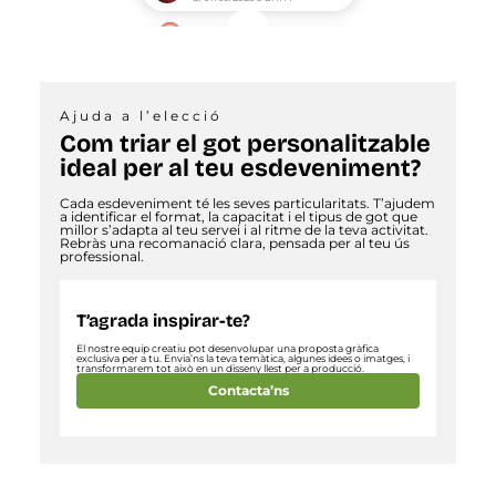
Ajuda a l’elecció
Com triar el got personalitzable
ideal per al teu esdeveniment?
Cada esdeveniment té les seves particularitats. T’ajudem
a identificar el format, la capacitat i el tipus de got que
millor s’adapta al teu servei i al ritme de la teva activitat.
Rebràs una recomanació clara, pensada per al teu ús
professional.
T’agrada inspirar-te?
El nostre equip creatiu pot desenvolupar una proposta gràfica
exclusiva per a tu. Envia’ns la teva temàtica, algunes idees o imatges, i
transformarem tot això en un disseny llest per a producció.
Contacta’ns