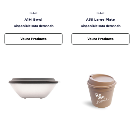
Inici
Inici
A1M Bowl
A3S Large Plate
Preu
Preu
Disponible sota demanda
Disponible sota demanda
Veure Producte
Veure Producte