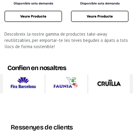
Preu
Preu
Disponible sota demanda
Disponible sota demanda
Veure Producte
Veure Producte
Descobreix la nostre gamma de productes take-away
reutilitzables, per emportar-te les teves begudes o àpats a tots
llocs de forma sostenible!
Confien en nosaltres
Ressenyes de clients