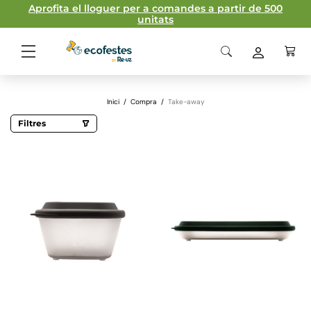
Aprofita el lloguer per a comandes a partir de 500
unitats
Inici
/
Compra
/
Take-away
Filtres
Capacitat
468 ml
980 ml
1000 ml