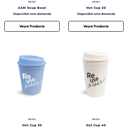
Inici
Inici
A4M Soup Bowl
Hot Cup 20
Preu
Preu
Disponible sota demanda
Disponible sota demanda
Veure Producte
Veure Producte
Inici
Inici
Hot Cup 30
Hot Cup 40