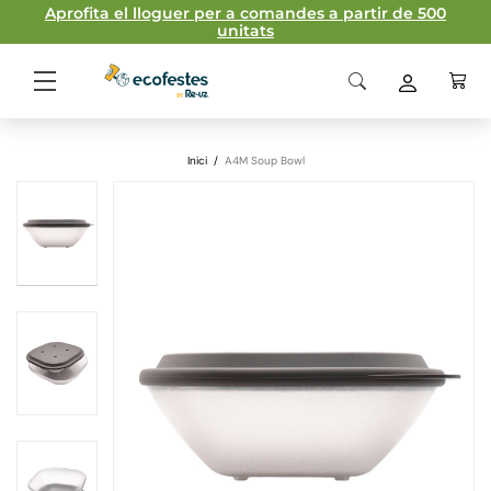
Aprofita el lloguer per a comandes a partir de 500
unitats
Inici
/
A4M Soup Bowl
Fitxa técnica
Material
MABS
Polipropilè
homopolímer
Capacitat
980 ml
Pes
194,2 gr
Tamany
177/177 x 60 mm