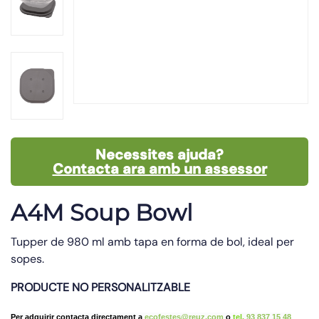
Necessites ajuda?
Contacta ara amb un assessor
A4M Soup Bowl
Tupper de 980 ml amb tapa en forma de bol, ideal per
sopes.
PRODUCTE NO PERSONALITZABLE
Per adquirir contacta directament a
ecofestes@reuz.com
o
tel.
93 837 15 48