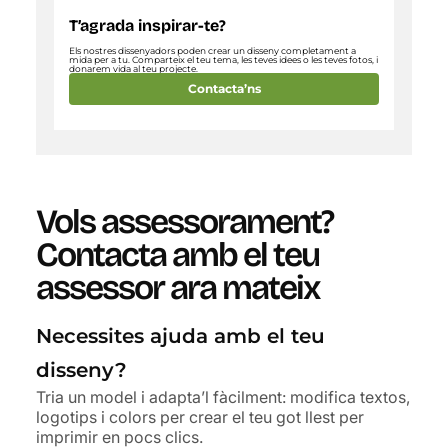
T’agrada inspirar-te?
Els nostres dissenyadors poden crear un disseny completament a
mida per a tu. Comparteix el teu tema, les teves idees o les teves fotos, i
donarem vida al teu projecte.
Contacta’ns
Vols assessorament?
Contacta amb el teu
assessor ara mateix
Necessites ajuda amb el teu
disseny?
Tria un model i adapta’l fàcilment: modifica textos,
logotips i colors per crear el teu got llest per
imprimir en pocs clics.