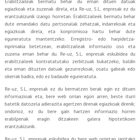
Erabiltzaileak bermatu behar du eman dituen datuak
egiazkoak eta zuzenak direla, eta Re-uz, S.L. enpresak ez du
erantzukizunik izango horretan. Erabiltzaileek bermatu behar
dute emandako datu pertsonalak zehatzak, indarrekoak eta
egiazkoak direla, eta konpromisoa hartu behar dute
eguneratuta mantentzeko. Erregistro- edo harpidetza-
inprimakia betetzean, erabiltzaileak informazio oso eta
zuzena eman behar du. Re-uz, S.L. enpresak eskubidea du
erabiltzaileek kontratatutako zerbitzuak bukatzeko, baldin
eta eman dituzten datuak gezurrezkoak, osatu gabeak edo
okerrak badira, edo ez badaude eguneratuta.
Re-uz, S.L. enpresak ez du bermatzen berak egin ez dituen
informazioak eta, bere web orrian egon arren, beste iturri
batetik datozela adierazita agertzen direnak egiazkoak direnik;
ondorioz, ez du bere gain hartzen informazio horren
erabilpenak eragin ditzakeen galera hipotetikoen
erantzukizunik.
Re-uz, S.L. enpresak eskubidea du bere web orrietan jarritako