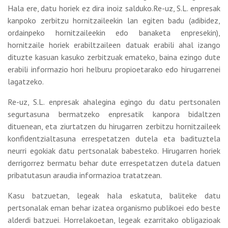
Hala ere, datu horiek ez dira inoiz salduko.Re-uz, S.L. enpresak
kanpoko zerbitzu hornitzaileekin lan egiten badu (adibidez,
ordainpeko hornitzaileekin edo banaketa enpresekin),
hornitzaile horiek erabiltzaileen datuak erabili ahal izango
dituzte kasuan kasuko zerbitzuak emateko, baina ezingo dute
erabili informazio hori helburu propioetarako edo hirugarrenei
lagatzeko.
Re-uz, S.L. enpresak ahalegina egingo du datu pertsonalen
segurtasuna bermatzeko enpresatik kanpora bidaltzen
dituenean, eta ziurtatzen du hirugarren zerbitzu hornitzaileek
konfidentzialtasuna errespetatzen dutela eta badituztela
neurri egokiak datu pertsonalak babesteko. Hirugarren horiek
derrigorrez bermatu behar dute errespetatzen dutela datuen
pribatutasun araudia informazioa tratatzean.
Kasu batzuetan, legeak hala eskatuta, baliteke datu
pertsonalak eman behar izatea organismo publikoei edo beste
alderdi batzuei. Horrelakoetan, legeak ezarritako obligazioak