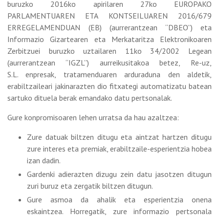
buruzko 2016ko apirilaren 27ko EUROPAKO
PARLAMENTUAREN ETA KONTSEILUAREN 2016/679
ERREGELAMENDUAN (EB) (aurrerantzean “DBEO”) eta
Informazio Gizartearen eta Merkataritza Elektronikoaren
Zerbitzuei buruzko uztailaren 11ko 34/2002 Legean
(aurrerantzean “IGZL”) aurreikusitakoa betez, Re-uz,
S.L. enpresak, tratamenduaren arduraduna den aldetik,
erabiltzaileari jakinarazten dio fitxategi automatizatu batean
sartuko dituela berak emandako datu pertsonalak.
Gure konpromisoaren lehen urratsa da hau azaltzea:
Zure datuak biltzen ditugu eta aintzat hartzen ditugu
zure interes eta premiak, erabiltzaile-esperientzia hobea
izan dadin.
Gardenki adierazten dizugu zein datu jasotzen ditugun
zuri buruz eta zergatik biltzen ditugun.
Gure asmoa da ahalik eta esperientzia onena
eskaintzea. Horregatik, zure informazio pertsonala