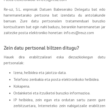
Re-uz, S.L. enpresak Datuen Babeserako Delegatu bat edo
harremanetarako pertsona bat izendatu du antolakunde
barruan. Zure datu pertsonalen tratamenduari buruzko
kontsultaren bat egin nahi baduzu, berarekin harremanetan jar
zaitezke posta elektroniko honetan: info.es@reuz.com
Zein datu pertsonal biltzen ditugu?
Hauek dira erabiltzaileari eska diezazkiokegun datu
pertsonalak:
Izena, helbidea eta jaiotza-data.
Telefono zenbakia eta posta elektronikoko helbidea.
Kokapena.
Ordainketei eta itzulketei buruzko informazioa.
IP helbidea, zein egun eta ordutan sartu zaren gure
zerbitzuetara, Interneteko zein nabigatzaile erabiltzen