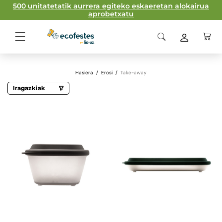
500 unitatetatik aurrera egiteko eskaeretan alokairua
aprobetxatu
Hasiera
/
Erosi
/
Take-away
Iragazkiak
Edukiera
468 ml
980 ml
1000 ml