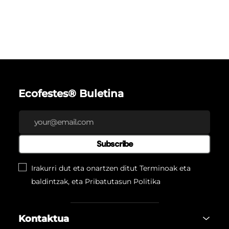
Ecofestes® Buletina
Subscribe
Irakurri dut eta onartzen ditut Terminoak eta
baldintzak, eta
Pribatutasun Politika
Kontaktua