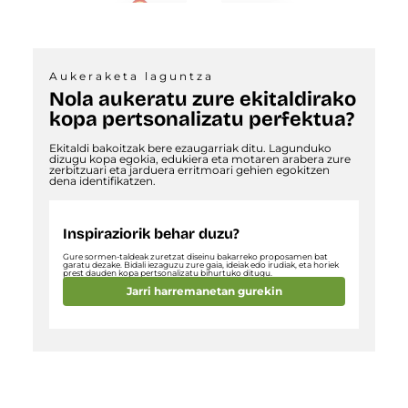
Aukeraketa laguntza
Nola aukeratu zure ekitaldirako
kopa pertsonalizatu perfektua?
Ekitaldi bakoitzak bere ezaugarriak ditu. Lagunduko
dizugu kopa egokia, edukiera eta motaren arabera zure
zerbitzuari eta jarduera erritmoari gehien egokitzen
dena identifikatzen.
Inspiraziorik behar duzu?
Gure sormen-taldeak zuretzat diseinu bakarreko proposamen bat
garatu dezake. Bidali iezaguzu zure gaia, ideiak edo irudiak, eta horiek
prest dauden kopa pertsonalizatu bihurtuko ditugu.
Jarri harremanetan gurekin