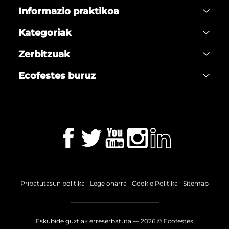
Informazio praktikoa
Kategoriak
Zerbitzuak
Ecofestes buruz
Pribatutasun politika
Lege oharra
Cookie Politika
Sitemap
Eskubide guztiak erreserbatuta —
2026
© Ecofestes