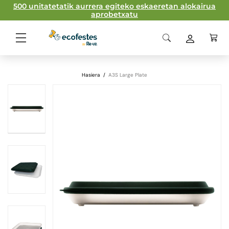
500 unitatetatik aurrera egiteko eskaeretan alokairua
aprobetxatu
Hasiera
/
A3S Large Plate
Fitxa Teknikoa
Materiala
MABS
Polipropileno
homopilimeroa
Edukiera
1000 ml
Pisua
325 gr
Neurriak
237/237 x 25 mm