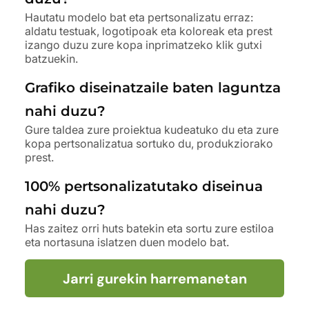
Hautatu modelo bat eta pertsonalizatu erraz:
aldatu testuak, logotipoak eta koloreak eta prest
izango duzu zure kopa inprimatzeko klik gutxi
batzuekin.
Grafiko diseinatzaile baten laguntza
nahi duzu?
Gure taldea zure proiektua kudeatuko du eta zure
kopa pertsonalizatua sortuko du, produkziorako
prest.
100% pertsonalizatutako diseinua
nahi duzu?
Has zaitez orri huts batekin eta sortu zure estiloa
eta nortasuna islatzen duen modelo bat.
Jarri gurekin harremanetan