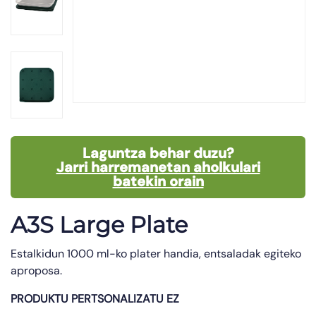
Laguntza behar duzu?
Jarri harremanetan aholkulari
batekin orain
A3S Large Plate
Estalkidun 1000 ml-ko plater handia, entsaladak egiteko
aproposa.
PRODUKTU PERTSONALIZATU EZ