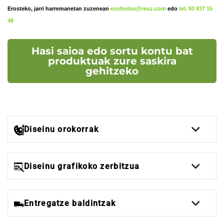
Erosteko, jarri harremanetan zuzenean
ecofestes@reuz.com
edo
tel.
93 837 15
48
Hasi saioa edo sortu kontu bat
produktuak zure saskira
gehitzeko
Diseinu orokorrak
Diseinu grafikoko zerbitzua
Entregatze baldintzak