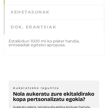
XEHETASUNAK
DOK. ERANTSIAK
Estalkidun 1000 ml-ko plater handia,
entsaladak egiteko aproposa.
Aukeratzeko laguntza
Nola aukeratu zure ekitaldirako
kopa pertsonalizatu egokia?
Aukeratu edaria, tamaina eta estiloa kontuan hartuta,