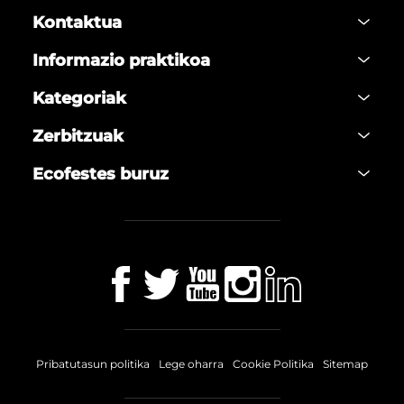
Kontaktua
Informazio praktikoa
Kategoriak
Zerbitzuak
Ecofestes buruz
Pribatutasun politika
Lege oharra
Cookie Politika
Sitemap