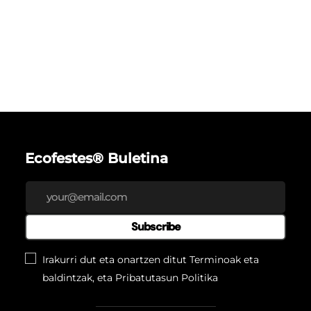
Ecofestes® Buletina
Subscribe
Irakurri dut eta onartzen ditut Terminoak eta
baldintzak, eta
Pribatutasun Politika