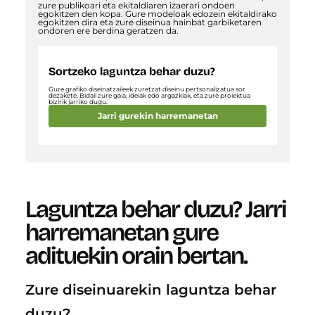
zure publikoari eta ekitaldiaren izaerari ondoen
egokitzen den kopa. Gure modeloak edozein ekitaldirako
egokitzen dira eta zure diseinua hainbat garbiketaren
ondoren ere berdina geratzen da.
Sortzeko laguntza behar duzu?
Gure grafiko diseinatzaileek zuretzat diseinu pertsonalizatua sor
dezakete. Bidali zure gaia, ideiak edo argazkiak, eta zure proiektua
bizirik jarriko dugu.
Jarri gurekin harremanetan
Laguntza behar duzu?
Jarri
harremanetan gure
adituekin orain bertan.
Zure diseinuarekin laguntza behar
duzu?