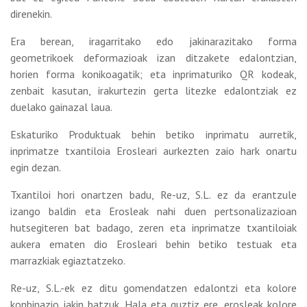
direnekin.
Era berean, iragarritako edo jakinarazitako forma
geometrikoek deformazioak izan ditzakete edalontzian,
horien forma konikoagatik; eta inprimaturiko QR kodeak,
zenbait kasutan, irakurtezin gerta litezke edalontziak ez
duelako gainazal laua.
Eskaturiko Produktuak behin betiko inprimatu aurretik,
inprimatze txantiloia Erosleari aurkezten zaio hark onartu
egin dezan.
Txantiloi hori onartzen badu, Re-uz, S.L. ez da erantzule
izango baldin eta Erosleak nahi duen pertsonalizazioan
hutsegiteren bat badago, zeren eta inprimatze txantiloiak
aukera ematen dio Erosleari behin betiko testuak eta
marrazkiak egiaztatzeko.
Re-uz, S.L.-ek ez ditu gomendatzen edalontzi eta kolore
konbinazio jakin batzuk. Hala eta guztiz ere, erosleak kolore