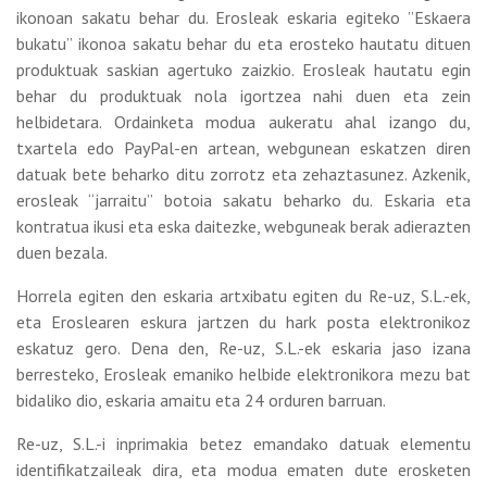
ikonoan sakatu behar du. Erosleak eskaria egiteko ”Eskaera
bukatu” ikonoa sakatu behar du eta erosteko hautatu dituen
produktuak saskian agertuko zaizkio. Erosleak hautatu egin
behar du produktuak nola igortzea nahi duen eta zein
helbidetara. Ordainketa modua aukeratu ahal izango du,
txartela edo PayPal-en artean, webgunean eskatzen diren
datuak bete beharko ditu zorrotz eta zehaztasunez. Azkenik,
erosleak “jarraitu” botoia sakatu beharko du. Eskaria eta
kontratua ikusi eta eska daitezke, webguneak berak adierazten
duen bezala.
Horrela egiten den eskaria artxibatu egiten du Re-uz, S.L.-ek,
eta Eroslearen eskura jartzen du hark posta elektronikoz
eskatuz gero. Dena den, Re-uz, S.L.-ek eskaria jaso izana
berresteko, Erosleak emaniko helbide elektronikora mezu bat
bidaliko dio, eskaria amaitu eta 24 orduren barruan.
Re-uz, S.L.-i inprimakia betez emandako datuak elementu
identifikatzaileak dira, eta modua ematen dute erosketen