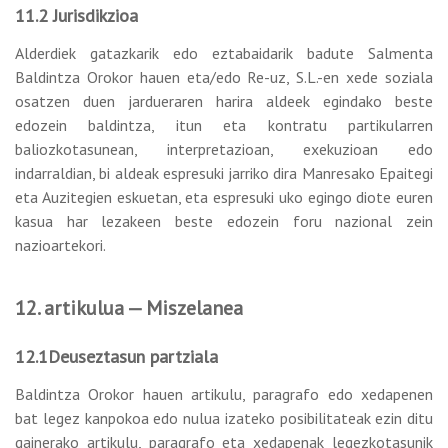
11.2 Jurisdikzioa
Alderdiek gatazkarik edo eztabaidarik badute Salmenta
Baldintza Orokor hauen eta/edo Re-uz, S.L.-en xede soziala
osatzen duen jardueraren harira aldeek egindako beste
edozein baldintza, itun eta kontratu partikularren
baliozkotasunean, interpretazioan, exekuzioan edo
indarraldian, bi aldeak espresuki jarriko dira Manresako Epaitegi
eta Auzitegien eskuetan, eta espresuki uko egingo diote euren
kasua har lezakeen beste edozein foru nazional zein
nazioartekori.
12. artikulua — Miszelanea
12.1Deuseztasun partziala
Baldintza Orokor hauen artikulu, paragrafo edo xedapenen
bat legez kanpokoa edo nulua izateko posibilitateak ezin ditu
gainerako artikulu, paragrafo eta xedapenak legezkotasunik