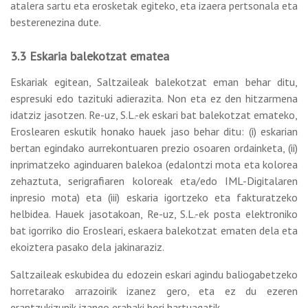
atalera sartu eta erosketak egiteko, eta izaera pertsonala eta
besterenezina dute.
3.3 Eskaria balekotzat ematea
Eskariak egitean, Saltzaileak balekotzat eman behar ditu,
espresuki edo tazituki adierazita. Non eta ez den hitzarmena
idatziz jasotzen. Re-uz, S.L.-ek eskari bat balekotzat emateko,
Eroslearen eskutik honako hauek jaso behar ditu: (i) eskarian
bertan egindako aurrekontuaren prezio osoaren ordainketa, (ii)
inprimatzeko aginduaren balekoa (edalontzi mota eta kolorea
zehaztuta, serigrafiaren koloreak eta/edo IML-Digitalaren
inpresio mota) eta (iii) eskaria igortzeko eta fakturatzeko
helbidea. Hauek jasotakoan, Re-uz, S.L.-ek posta elektroniko
bat igorriko dio Erosleari, eskaera balekotzat ematen dela eta
ekoiztera pasako dela jakinaraziz.
Saltzaileak eskubidea du edozein eskari agindu baliogabetzeko
horretarako arrazoirik izanez gero, eta ez du ezeren
erantzukizunik izango erabaki hori hartuagatik.