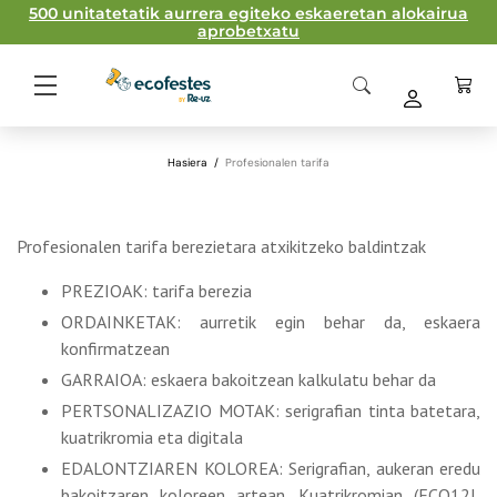
500 unitatetatik aurrera egiteko eskaeretan alokairua
aprobetxatu
Hasiera
/
Profesionalen tarifa
Profesionalen tarifa berezietara atxikitzeko baldintzak
PREZIOAK: tarifa berezia
ORDAINKETAK: aurretik egin behar da, eskaera
konfirmatzean
GARRAIOA: eskaera bakoitzean kalkulatu behar da
PERTSONALIZAZIO MOTAK: serigrafian tinta batetara,
kuatrikromia eta digitala
EDALONTZIAREN KOLOREA: Serigrafian, aukeran eredu
bakoitzaren koloreen artean. Kuatrikromian (ECO12I,