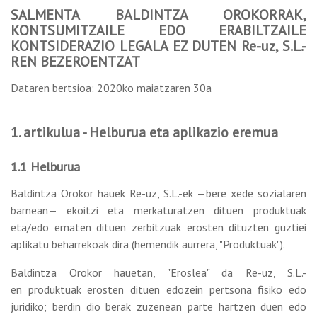
SALMENTA BALDINTZA OROKORRAK,
KONTSUMITZAILE EDO ERABILTZAILE
KONTSIDERAZIO LEGALA EZ DUTEN Re-uz, S.L.-
REN BEZEROENTZAT
Dataren bertsioa: 2020ko maiatzaren 30a
1. artikulua - Helburua eta aplikazio eremua
1.1 Helburua
Baldintza Orokor hauek Re-uz, S.L.-ek —bere xede sozialaren
barnean— ekoitzi eta merkaturatzen dituen produktuak
eta/edo ematen dituen zerbitzuak erosten dituzten guztiei
aplikatu beharrekoak dira (hemendik aurrera, "Produktuak").
Baldintza Orokor hauetan, "Eroslea" da Re-uz, S.L.-
en produktuak erosten dituen edozein pertsona fisiko edo
juridiko; berdin dio berak zuzenean parte hartzen duen edo