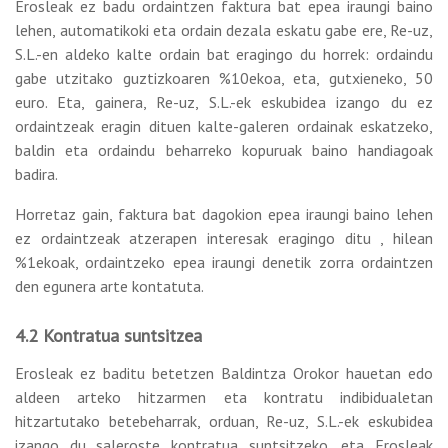
Erosleak ez badu ordaintzen faktura bat epea iraungi baino
lehen, automatikoki eta ordain dezala eskatu gabe ere, Re-uz,
S.L.-en aldeko kalte ordain bat eragingo du horrek: ordaindu
gabe utzitako guztizkoaren %10ekoa, eta, gutxieneko, 50
euro. Eta, gainera, Re-uz, S.L.-ek eskubidea izango du ez
ordaintzeak eragin dituen kalte-galeren ordainak eskatzeko,
baldin eta ordaindu beharreko kopuruak baino handiagoak
badira.
Horretaz gain, faktura bat dagokion epea iraungi baino lehen
ez ordaintzeak atzerapen interesak eragingo ditu , hilean
%1ekoak, ordaintzeko epea iraungi denetik zorra ordaintzen
den egunera arte kontatuta.
4.2 Kontratua suntsitzea
Erosleak ez baditu betetzen Baldintza Orokor hauetan edo
aldeen arteko hitzarmen eta kontratu indibidualetan
hitzartutako betebeharrak, orduan, Re-uz, S.L.-ek eskubidea
izango du saleroste kontratua suntsitzeko, eta Erosleak