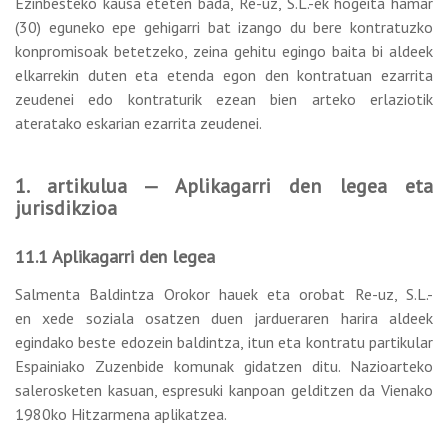
Ezinbesteko kausa eteten bada, Re-uz, S.L.-ek hogeita hamar
(30) eguneko epe gehigarri bat izango du bere kontratuzko
konpromisoak betetzeko, zeina gehitu egingo baita bi aldeek
elkarrekin duten eta etenda egon den kontratuan ezarrita
zeudenei edo kontraturik ezean bien arteko erlaziotik
ateratako eskarian ezarrita zeudenei.
1. artikulua — Aplikagarri den legea eta
jurisdikzioa
11.1 Aplikagarri den legea
Salmenta Baldintza Orokor hauek eta orobat Re-uz, S.L.-
en xede soziala osatzen duen jardueraren harira aldeek
egindako beste edozein baldintza, itun eta kontratu partikular
Espainiako Zuzenbide komunak gidatzen ditu. Nazioarteko
salerosketen kasuan, espresuki kanpoan gelditzen da Vienako
1980ko Hitzarmena aplikatzea.