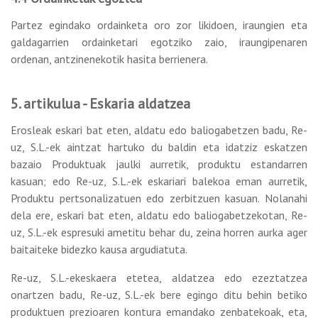
Partez egindako ordainketa oro zor likidoen, iraungien eta
galdagarrien ordainketari egotziko zaio, iraungipenaren
ordenan, antzinenekotik hasita berrienera.
5. artikulua - Eskaria aldatzea
Erosleak eskari bat eten, aldatu edo baliogabetzen badu, Re-
uz, S.L.-ek aintzat hartuko du baldin eta idatziz eskatzen
bazaio Produktuak jaulki aurretik, produktu estandarren
kasuan; edo Re-uz, S.L.-ek eskariari balekoa eman aurretik,
Produktu pertsonalizatuen edo zerbitzuen kasuan. Nolanahi
dela ere, eskari bat eten, aldatu edo baliogabetzekotan, Re-
uz, S.L.-ek espresuki ametitu behar du, zeina horren aurka ager
baitaiteke bidezko kausa argudiatuta.
Re-uz, S.L.-ekeskaera etetea, aldatzea edo ezeztatzea
onartzen badu, Re-uz, S.L.-ek bere egingo ditu behin betiko
produktuen prezioaren kontura emandako zenbatekoak, eta,