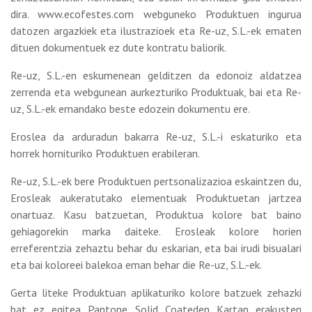
dira. www.ecofestes.com webguneko Produktuen ingurua
datozen argazkiek eta ilustrazioek eta Re-uz, S.L.-ek ematen
dituen dokumentuek ez dute kontratu baliorik.
Re-uz, S.L.-en eskumenean gelditzen da edonoiz aldatzea
zerrenda eta webgunean aurkezturiko Produktuak, bai eta Re-
uz, S.L.-ek emandako beste edozein dokumentu ere.
Eroslea da arduradun bakarra Re-uz, S.L.-i eskaturiko eta
horrek hornituriko Produktuen erabileran.
Re-uz, S.L.-ek bere Produktuen pertsonalizazioa eskaintzen du,
Erosleak aukeratutako elementuak Produktuetan jartzea
onartuaz. Kasu batzuetan, Produktua kolore bat baino
gehiagorekin marka daiteke. Erosleak kolore horien
erreferentzia zehaztu behar du eskarian, eta bai irudi bisualari
eta bai koloreei balekoa eman behar die Re-uz, S.L.-ek.
Gerta liteke Produktuan aplikaturiko kolore batzuek zehazki
bat ez egitea Pantone Solid Coateden Kartan erakusten