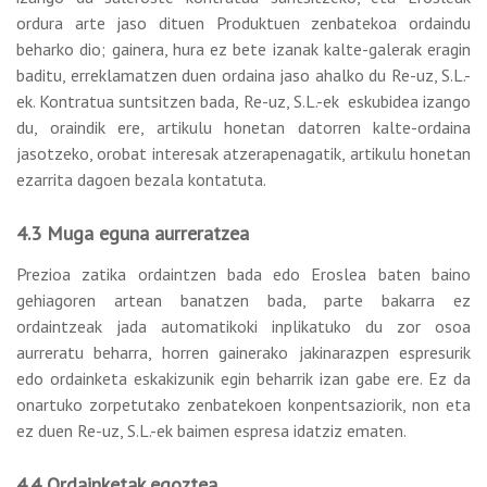
ordura arte jaso dituen Produktuen zenbatekoa ordaindu
beharko dio; gainera, hura ez bete izanak kalte-galerak eragin
baditu, erreklamatzen duen ordaina jaso ahalko du Re-uz, S.L.-
ek. Kontratua suntsitzen bada, Re-uz, S.L.-ek eskubidea izango
du, oraindik ere, artikulu honetan datorren kalte-ordaina
jasotzeko, orobat interesak atzerapenagatik, artikulu honetan
ezarrita dagoen bezala kontatuta.
4.3 Muga eguna aurreratzea
Prezioa zatika ordaintzen bada edo Eroslea baten baino
gehiagoren artean banatzen bada, parte bakarra ez
ordaintzeak jada automatikoki inplikatuko du zor osoa
aurreratu beharra, horren gainerako jakinarazpen espresurik
edo ordainketa eskakizunik egin beharrik izan gabe ere. Ez da
onartuko zorpetutako zenbatekoen konpentsaziorik, non eta
ez duen Re-uz, S.L.-ek baimen espresa idatziz ematen.
4.4 Ordainketak egoztea