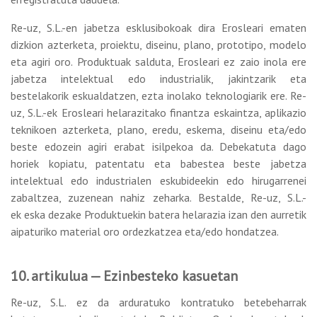
Re-uz, S.L.-en jabetza esklusibokoak dira Erosleari ematen
dizkion azterketa, proiektu, diseinu, plano, prototipo, modelo
eta agiri oro. Produktuak salduta, Erosleari ez zaio inola ere
jabetza intelektual edo industrialik, jakintzarik eta
bestelakorik eskualdatzen, ezta inolako teknologiarik ere. Re-
uz, S.L.-ek Erosleari helarazitako finantza eskaintza, aplikazio
teknikoen azterketa, plano, eredu, eskema, diseinu eta/edo
beste edozein agiri erabat isilpekoa da. Debekatuta dago
horiek kopiatu, patentatu eta babestea beste jabetza
intelektual edo industrialen eskubideekin edo hirugarrenei
zabaltzea, zuzenean nahiz zeharka. Bestalde, Re-uz, S.L.-
ek eska dezake Produktuekin batera helarazia izan den aurretik
aipaturiko material oro ordezkatzea eta/edo hondatzea.
10. artikulua — Ezinbesteko kasuetan
Re-uz, S.L. ez da arduratuko kontratuko betebeharrak