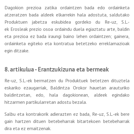
Dagokion prezioa zatika ordaintzen bada edo ordainketa
atzeratzen bada aldeek elkarrekin hala adostuta, saldutako
Produktuen jabetza eskubidea gordeko du Re-uz, S.L.-
ek Erosleak prezio osoa ordaindu duela egiaztatu arte, baldin
eta prezioa ez bada iraungi baino lehen ordaintzen; gainera,
ordainketa egiteko eta kontratua betetzeko erreklamazioak
egin ditzake.
8. artikulua - Erantzukizuna eta bermeak
Re-uz, S.L.-ek bermatzen du Produktuek betetzen dituztela
eskariko ezaugarriak, Baldintza Orokor hauetan arauturiko
baldintzetan, edo, hala dagokionean, aldeek egindako
hitzarmen partikularretan adostu bezala.
Salbu eta kontrakorik adierazten ez bada, Re-uz, S.L.-ek bere
gain hartzen dituen betebeharrak bitartekoen betebeharrak
dira eta ez emaitzenak.