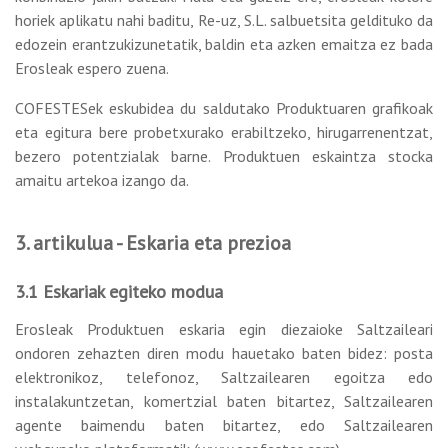
horiek aplikatu nahi baditu, Re-uz, S.L. salbuetsita geldituko da
edozein erantzukizunetatik, baldin eta azken emaitza ez bada
Erosleak espero zuena.
COFESTESek eskubidea du saldutako Produktuaren grafikoak
eta egitura bere probetxurako erabiltzeko, hirugarrenentzat,
bezero potentzialak barne. Produktuen eskaintza stocka
amaitu artekoa izango da.
3. artikulua - Eskaria eta prezioa
3.1 Eskariak egiteko modua
Erosleak Produktuen eskaria egin diezaioke Saltzaileari
ondoren zehazten diren modu hauetako baten bidez: posta
elektronikoz, telefonoz, Saltzailearen egoitza edo
instalakuntzetan, komertzial baten bitartez, Saltzailearen
agente baimendu baten bitartez, edo Saltzailearen