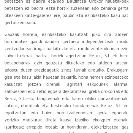
betetzen ez badira eta/edo Baldintza Orokor hauetakoak
betetzen ez badira, ezta hortik zuzenean edo zeharka gerta
litezkeen kalte-galerez ere, baldin eta ezinbesteko kasu bat
gertatzen bada.
Gauzak horrela, ezinbesteko kasutzat joko dira aldeen
borondatez gaindi dauden gertaera independenteak, modu
zentzudunean iragar badaitezke eta modu zentzudunean ezin
saihestuzkoak badira, horiek agertzean Re-uz, S.L.-ek bere
betebeharrak ezin gauzatu dituelako edo aldeen artean
adostu duten prezioagatik zinez larriak direlako. Erakusgarri
gisa eta kasu jakin hauetan bakarrik, hona hemen ezinbesteko
kasutzat jotzen direnak: agintari eskudunek alarma,
salbuespen edo setio egoera deklaratzea; greba orokorrak edo
Re-uz, S.L.-eko langileenak edo haren ohiko garraiolarienak;
suteak, uholdeak eta bestelako hondamenak Re-uz, S.L.-en
egoitzetan edo haien hornitzaileenetan; gerra egoerak;
zorizko matxurak direla kausa izaniko ekoizpen etenak;
izurriteak; errepide ixteak; ur horniduran, elektrizitatea, gas