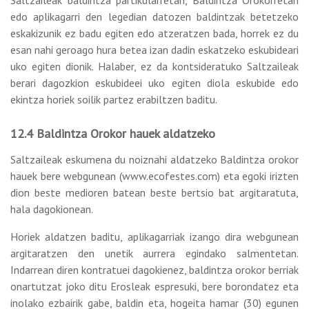
Saltzaileak baldintza partikularretan, Baldintza Orokorretan
edo aplikagarri den legedian datozen baldintzak betetzeko
eskakizunik ez badu egiten edo atzeratzen bada, horrek ez du
esan nahi geroago hura betea izan dadin eskatzeko eskubideari
uko egiten dionik. Halaber, ez da kontsideratuko Saltzaileak
berari dagozkion eskubideei uko egiten diola eskubide edo
ekintza horiek soilik partez erabiltzen baditu.
12.4 Baldintza Orokor hauek aldatzeko
Saltzaileak eskumena du noiznahi aldatzeko Baldintza orokor
hauek bere webgunean (www.ecofestes.com) eta egoki irizten
dion beste medioren batean beste bertsio bat argitaratuta,
hala dagokionean.
Horiek aldatzen baditu, aplikagarriak izango dira webgunean
argitaratzen den unetik aurrera egindako salmentetan.
Indarrean diren kontratuei dagokienez, baldintza orokor berriak
onartutzat joko ditu Erosleak espresuki, bere borondatez eta
inolako ezbairik gabe, baldin eta, hogeita hamar (30) egunen