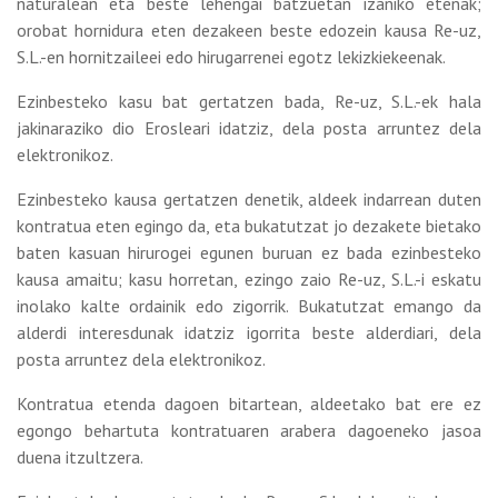
naturalean eta beste lehengai batzuetan izaniko etenak;
orobat hornidura eten dezakeen beste edozein kausa Re-uz,
S.L.-en hornitzaileei edo hirugarrenei egotz lekizkiekeenak.
Ezinbesteko kasu bat gertatzen bada, Re-uz, S.L.-ek hala
jakinaraziko dio Erosleari idatziz, dela posta arruntez dela
elektronikoz.
Ezinbesteko kausa gertatzen denetik, aldeek indarrean duten
kontratua eten egingo da, eta bukatutzat jo dezakete bietako
baten kasuan hirurogei egunen buruan ez bada ezinbesteko
kausa amaitu; kasu horretan, ezingo zaio Re-uz, S.L.-i eskatu
inolako kalte ordainik edo zigorrik. Bukatutzat emango da
alderdi interesdunak idatziz igorrita beste alderdiari, dela
posta arruntez dela elektronikoz.
Kontratua etenda dagoen bitartean, aldeetako bat ere ez
egongo behartuta kontratuaren arabera dagoeneko jasoa
duena itzultzera.