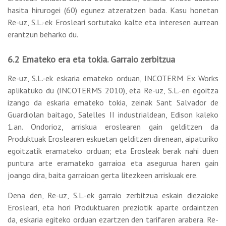
hasita hirurogei (60) egunez atzeratzen bada. Kasu honetan
Re-uz, S.L.-ek Erosleari sortutako kalte eta interesen aurrean
erantzun beharko du.
6.2 Emateko era eta tokia. Garraio zerbitzua
Re-uz, S.L.-ek eskaria emateko orduan, INCOTERM Ex Works
aplikatuko du (INCOTERMS 2010), eta Re-uz, S.L.-en egoitza
izango da eskaria emateko tokia, zeinak Sant Salvador de
Guardiolan baitago, Salelles II industrialdean, Edison kaleko
1.an. Ondorioz, arriskua eroslearen gain gelditzen da
Produktuak Eroslearen eskuetan gelditzen direnean, aipaturiko
egoitzatik eramateko orduan; eta Erosleak berak nahi duen
puntura arte eramateko garraioa eta asegurua haren gain
joango dira, baita garraioan gerta litezkeen arriskuak ere.
Dena den, Re-uz, S.L.-ek garraio zerbitzua eskain diezaioke
Erosleari, eta hori Produktuaren preziotik aparte ordaintzen
da, eskaria egiteko orduan ezartzen den tarifaren arabera. Re-