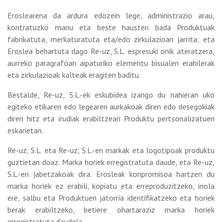
Eroslearena da ardura edozein lege, administrazio arau,
kontratuzko manu eta beste hausten bada Produktuak
fabrikatuta, merkaturatuta eta/edo zirkulazioan jarrita; eta
Eroslea behartuta dago Re-uz, S.L. espresuki onik ateratzera,
aurreko paragrafoan aipaturiko elementu bisualen erabilerak
eta zirkulazioak kalteak eragiten baditu.
Bestalde, Re-uz, S.L.-ek eskubidea izango du nahieran uko
egiteko etikaren edo legearen aurkakoak diren edo desegokiak
diren hitz eta irudiak erabiltzeari Produktu pertsonalizatuen
eskarietan.
Re-uz, S.L. eta Re-uz, S.L.-en markak eta logotipoak produktu
guztietan doaz. Marka horiek erregistratuta daude, eta Re-uz,
S.L.-en jabetzakoak dira. Erosleak konpromisoa hartzen du
marka horiek ez erabili, kopiatu eta erreproduzitzeko, inola
ere, salbu eta Produktuen jatorria identifikatzeko eta horiek
berak erabiltzeko, betiere ohartaraziz marka horiek
erregistratuta daudela.