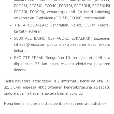
ECO28I, ECO30I, ECO40I,ECO50I, ECO50HI, ECO50HSI
ECO60I, ECO90I), zeharrargiak IML (In Mold Labeling)
etiketarekin. Digitalean (ECO3D, ECO60), zeharrargiak
TINTA KOLOREAK: Serigrafian, Re-uz, S.L.-en kolore-
kartatik aukeran.
5000 ALE BAINO GEHIAGOKO ESKAERAK: Zuzenean
info.es@reuz.com posta elektronikoaren bidez eskatu
behar da
EKOIZTE EPEAK: Serigrafian 10 lan egun, eta IML eta
digitaletan 22 lan egun, eskaera ekoiztera pasatzen
denetik
Tarifa hauetara atxikitzeko, IFZ informatu behar da eta Re-
uz, S.L.-ek enpresa aktibitatearen benetakotasuna egiaztatu
ondoren, tarifa hauen erabilera baimenduko du.
Hona hemen enpresa saltzaileentzako salmenta-baldintzak: