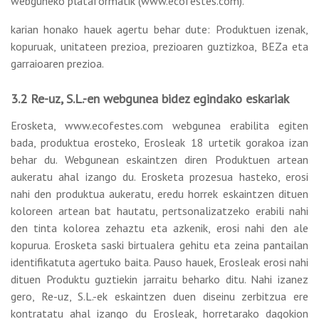
webguneko plataformatik (www.ecofestes.com).
karian honako hauek agertu behar dute: Produktuen izenak,
kopuruak, unitateen prezioa, prezioaren guztizkoa, BEZa eta
garraioaren prezioa.
3.2 Re-uz, S.L.-en webgunea bidez egindako eskariak
Erosketa, www.ecofestes.com webgunea erabilita egiten
bada, produktua erosteko, Erosleak 18 urtetik gorakoa izan
behar du. Webgunean eskaintzen diren Produktuen artean
aukeratu ahal izango du. Erosketa prozesua hasteko, erosi
nahi den produktua aukeratu, eredu horrek eskaintzen dituen
koloreen artean bat hautatu, pertsonalizatzeko erabili nahi
den tinta kolorea zehaztu eta azkenik, erosi nahi den ale
kopurua. Erosketa saski birtualera gehitu eta zeina pantailan
identifikatuta agertuko baita. Pauso hauek, Erosleak erosi nahi
dituen Produktu guztiekin jarraitu beharko ditu. Nahi izanez
gero, Re-uz, S.L.-ek eskaintzen duen diseinu zerbitzua ere
kontratatu ahal izango du Erosleak, horretarako dagokion