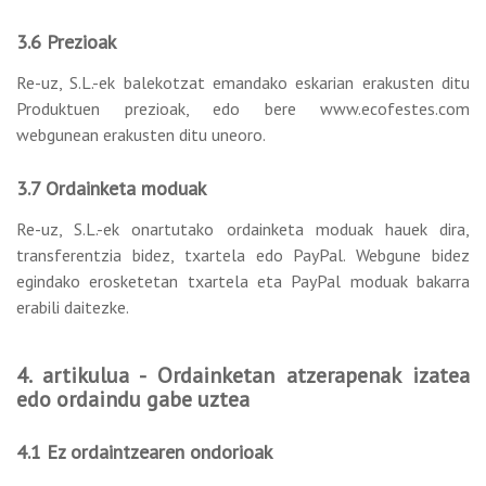
3.6 Prezioak
Re-uz, S.L.-ek balekotzat emandako eskarian erakusten ditu
Produktuen prezioak, edo bere www.ecofestes.com
webgunean erakusten ditu uneoro.
3.7 Ordainketa moduak
Re-uz, S.L.-ek onartutako ordainketa moduak hauek dira,
transferentzia bidez, txartela edo PayPal. Webgune bidez
egindako erosketetan txartela eta PayPal moduak bakarra
erabili daitezke.
4. artikulua - Ordainketan atzerapenak izatea
edo ordaindu gabe uztea
4.1 Ez ordaintzearen ondorioak