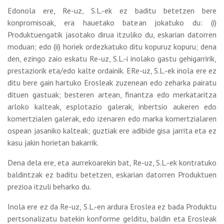
Edonola ere, Re-uz, S.L.-ek ez baditu betetzen bere
konpromisoak, era hauetako batean jokatuko du: (i)
Produktuengatik jasotako dirua itzuliko du, eskarian datorren
moduan; edo (ii) horiek ordezkatuko ditu kopuruz kopuru; dena
den, ezingo zaio eskatu Re-uz, S.L.-i inolako gastu gehigarririk,
prestaziorik eta/edo kalte ordainik. ERe-uz, S.L.-ek inola ere ez
ditu bere gain hartuko Erosleak zuzenean edo zeharka pairatu
dituen gastuak; besteren artean, finantza edo merkataritza
arloko kalteak, esplotazio galerak, inbertsio aukeren edo
komertzialen galerak, edo izenaren edo marka komertzialaren
ospean jasaniko kalteak; guztiak ere adibide gisa jarrita eta ez
kasu jakin horietan bakarrik.
Dena dela ere, eta aurrekoarekin bat, Re-uz, S.L.-ek kontratuko
baldintzak ez baditu betetzen, eskarian datorren Produktuen
prezioa itzuli beharko du.
Inola ere ez da Re-uz, S.L.-en ardura Eroslea ez bada Produktu
pertsonalizatu batekin konforme gelditu, baldin eta Erosleak