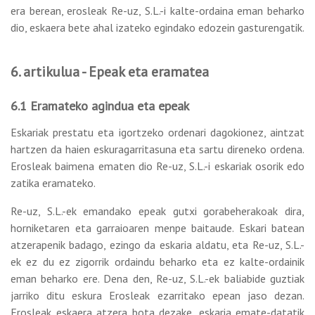
era berean, erosleak Re-uz, S.L.-i kalte-ordaina eman beharko
dio, eskaera bete ahal izateko egindako edozein gasturengatik.
6. artikulua - Epeak eta eramatea
6.1 Eramateko agindua eta epeak
Eskariak prestatu eta igortzeko ordenari dagokionez, aintzat
hartzen da haien eskuragarritasuna eta sartu direneko ordena.
Erosleak baimena ematen dio Re-uz, S.L.-i eskariak osorik edo
zatika eramateko.
Re-uz, S.L.-ek emandako epeak gutxi gorabeherakoak dira,
horniketaren eta garraioaren menpe baitaude. Eskari batean
atzerapenik badago, ezingo da eskaria aldatu, eta Re-uz, S.L.-
ek ez du ez zigorrik ordaindu beharko eta ez kalte-ordainik
eman beharko ere. Dena den, Re-uz, S.L.-ek baliabide guztiak
jarriko ditu eskura Erosleak ezarritako epean jaso dezan.
Erosleak eskaera atzera bota dezake, eskaria emate-datatik