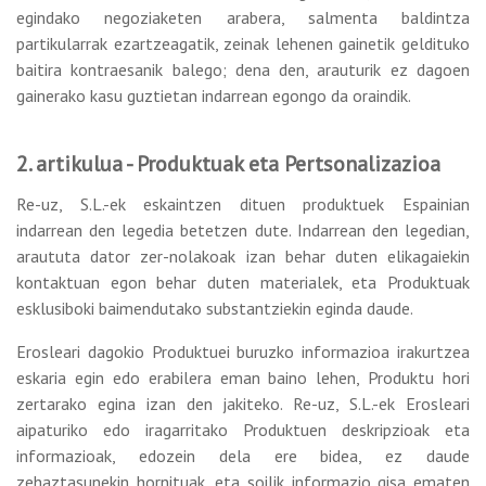
egindako negoziaketen arabera, salmenta baldintza
partikularrak ezartzeagatik, zeinak lehenen gainetik geldituko
baitira kontraesanik balego; dena den, arauturik ez dagoen
gainerako kasu guztietan indarrean egongo da oraindik.
2. artikulua - Produktuak eta Pertsonalizazioa
Re-uz, S.L.-ek eskaintzen dituen produktuek Espainian
indarrean den legedia betetzen dute. Indarrean den legedian,
araututa dator zer-nolakoak izan behar duten elikagaiekin
kontaktuan egon behar duten materialek, eta Produktuak
esklusiboki baimendutako substantziekin eginda daude.
Erosleari dagokio Produktuei buruzko informazioa irakurtzea
eskaria egin edo erabilera eman baino lehen, Produktu hori
zertarako egina izan den jakiteko. Re-uz, S.L.-ek Erosleari
aipaturiko edo iragarritako Produktuen deskripzioak eta
informazioak, edozein dela ere bidea, ez daude
zehaztasunekin hornituak, eta soilik informazio gisa ematen