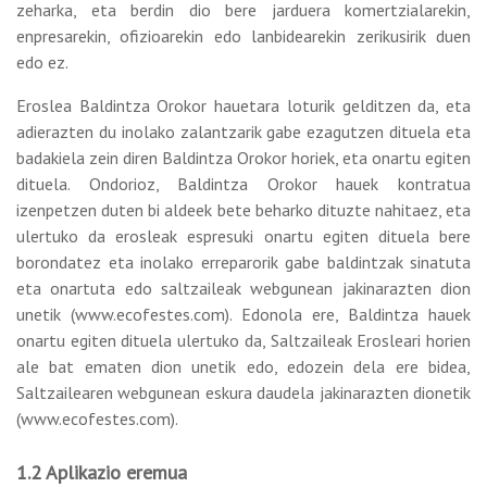
zeharka, eta berdin dio bere jarduera komertzialarekin,
enpresarekin, ofizioarekin edo lanbidearekin zerikusirik duen
edo ez.
Eroslea Baldintza Orokor hauetara loturik gelditzen da, eta
adierazten du inolako zalantzarik gabe ezagutzen dituela eta
badakiela zein diren Baldintza Orokor horiek, eta onartu egiten
dituela. Ondorioz, Baldintza Orokor hauek kontratua
izenpetzen duten bi aldeek bete beharko dituzte nahitaez, eta
ulertuko da erosleak espresuki onartu egiten dituela bere
borondatez eta inolako erreparorik gabe baldintzak sinatuta
eta onartuta edo saltzaileak webgunean jakinarazten dion
unetik (www.ecofestes.com). Edonola ere, Baldintza hauek
onartu egiten dituela ulertuko da, Saltzaileak Erosleari horien
ale bat ematen dion unetik edo, edozein dela ere bidea,
Saltzailearen webgunean eskura daudela jakinarazten dionetik
(www.ecofestes.com).
1.2 Aplikazio eremua