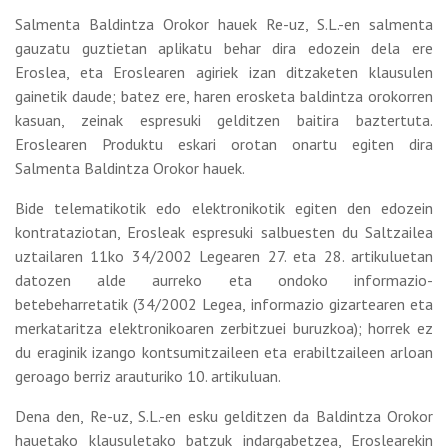
Salmenta Baldintza Orokor hauek Re-uz, S.L.-en salmenta
gauzatu guztietan aplikatu behar dira edozein dela ere
Eroslea, eta Eroslearen agiriek izan ditzaketen klausulen
gainetik daude; batez ere, haren erosketa baldintza orokorren
kasuan, zeinak espresuki gelditzen baitira baztertuta.
Eroslearen Produktu eskari orotan onartu egiten dira
Salmenta Baldintza Orokor hauek.
Bide telematikotik edo elektronikotik egiten den edozein
kontrataziotan, Erosleak espresuki salbuesten du Saltzailea
uztailaren 11ko 34/2002 Legearen 27. eta 28. artikuluetan
datozen alde aurreko eta ondoko informazio-
betebeharretatik (34/2002 Legea, informazio gizartearen eta
merkataritza elektronikoaren zerbitzuei buruzkoa); horrek ez
du eraginik izango kontsumitzaileen eta erabiltzaileen arloan
geroago berriz arauturiko 10. artikuluan.
Dena den, Re-uz, S.L.-en esku gelditzen da Baldintza Orokor
hauetako klausuletako batzuk indargabetzea, Eroslearekin