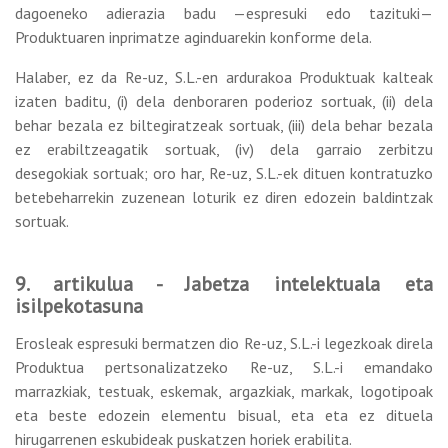
dagoeneko adierazia badu —espresuki edo tazituki—
Produktuaren inprimatze aginduarekin konforme dela.
Halaber, ez da Re-uz, S.L.-en ardurakoa Produktuak kalteak
izaten baditu, (i) dela denboraren poderioz sortuak, (ii) dela
behar bezala ez biltegiratzeak sortuak, (iii) dela behar bezala
ez erabiltzeagatik sortuak, (iv) dela garraio zerbitzu
desegokiak sortuak; oro har, Re-uz, S.L.-ek dituen kontratuzko
betebeharrekin zuzenean loturik ez diren edozein baldintzak
sortuak.
9. artikulua - Jabetza intelektuala eta
isilpekotasuna
Erosleak espresuki bermatzen dio Re-uz, S.L.-i legezkoak direla
Produktua pertsonalizatzeko Re-uz, S.L.-i emandako
marrazkiak, testuak, eskemak, argazkiak, markak, logotipoak
eta beste edozein elementu bisual, eta eta ez dituela
hirugarrenen eskubideak puskatzen horiek erabilita.