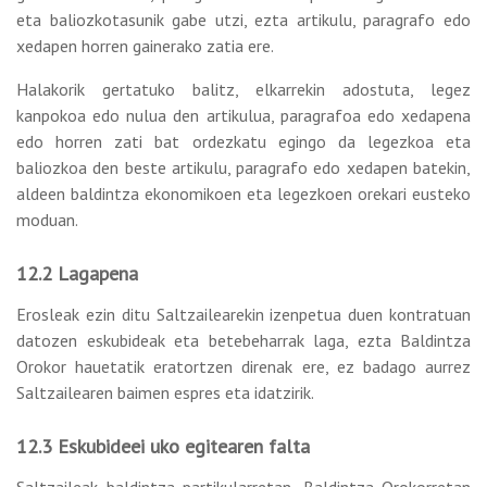
eta baliozkotasunik gabe utzi, ezta artikulu, paragrafo edo
xedapen horren gainerako zatia ere.
Halakorik gertatuko balitz, elkarrekin adostuta, legez
kanpokoa edo nulua den artikulua, paragrafoa edo xedapena
edo horren zati bat ordezkatu egingo da legezkoa eta
baliozkoa den beste artikulu, paragrafo edo xedapen batekin,
aldeen baldintza ekonomikoen eta legezkoen orekari eusteko
moduan.
12.2 Lagapena
Erosleak ezin ditu Saltzailearekin izenpetua duen kontratuan
datozen eskubideak eta betebeharrak laga, ezta Baldintza
Orokor hauetatik eratortzen direnak ere, ez badago aurrez
Saltzailearen baimen espres eta idatzirik.
12.3 Eskubideei uko egitearen falta