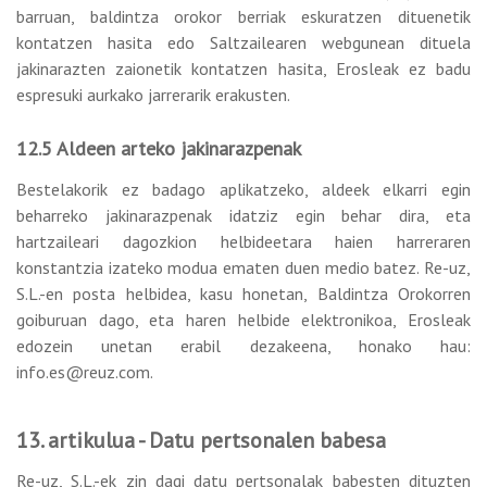
barruan, baldintza orokor berriak eskuratzen dituenetik
kontatzen hasita edo Saltzailearen webgunean dituela
jakinarazten zaionetik kontatzen hasita, Erosleak ez badu
espresuki aurkako jarrerarik erakusten.
12.5 Aldeen arteko jakinarazpenak
Bestelakorik ez badago aplikatzeko, aldeek elkarri egin
beharreko jakinarazpenak idatziz egin behar dira, eta
hartzaileari dagozkion helbideetara haien harreraren
konstantzia izateko modua ematen duen medio batez. Re-uz,
S.L.-en posta helbidea, kasu honetan, Baldintza Orokorren
goiburuan dago, eta haren helbide elektronikoa, Erosleak
edozein unetan erabil dezakeena, honako hau:
info.es@reuz.com.
13. artikulua - Datu pertsonalen babesa
Re-uz, S.L.-ek zin dagi datu pertsonalak babesten dituzten