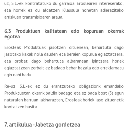
uz, S.L.-ek kontratatuko du garraioa Eroslearen intereserako,
eta horrek ez du aldatzen Klausula honetan adierazitako
arriskuen transmisioaren araua.
6.3 Produktuen kalitatean edo kopuruan okerrak
egotea
Erosleak Produktuak jasotzen dituenean, behartuta dago
jasotako kaxak nola dauden eta beraien kopurua egiaztatzera,
eta orobat dago behartuta albaranean ipintzera horiek
egiaztatzean zerbait ez badago behar bezala edo erreklamatu
egin nahi badu.
Re-uz, S.L.-ek ez du erantzuteko obligaziorik emandako
Produktuetan okerrik baldin badago eta ez bada bost (5) egun
naturalen barruan jakinarazten, Erosleak horiek jaso zituenetik
kontatzen hasita.
7. artikulua - Jabetza gordetzea