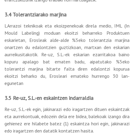
3.4 Tolerantziarako marjina
LArrazoi teknikoak eta ekoizpenekoak direla medio, IML (In
Mould Labeling) moduan ekoitzi beharreko Produktuen
eskarietan, Erosleak alde-alde %5eko tolerantzia marjina
onartzen du edalontzien guztizkoan, martxan den eskarian
aurreikusitakotik. Re-uz, S.L.-ek eskarian ezarritakoa baino
kopuru apalago bat ematen badu, aipatutako %5eko
tolerantzi marjina bitarte falta diren edalontzi kopurua
ekoitzi beharko du, Erosleari emateko hurrengo 30 lan-
egunetan
3.5 Re-uz, S.L.-en eskaintzen indarraldia
Re-uz, S.L.-ek egin, jakinarazi edo iragartzen dituen eskaintzak
eta aurrekontuak, edozein dela ere bidea, balekoak izango dira
gehienez ere hilabete batez (1) eskaintza hori egin, jakinarazi
edo iragartzen den datatik kontatzen hasita.