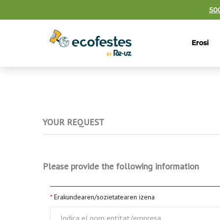
50
Erosi
YOUR REQUEST
Please provide the following information
Erakundearen/sozietatearen izena