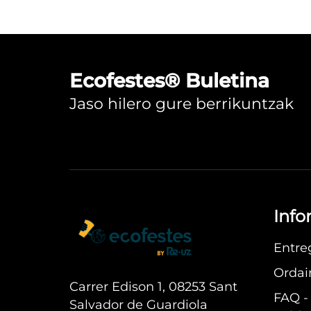
Ecofestes® Buletina
Jaso hilero gure berrikuntzak
Info
Entre
Ordai
Carrer Edison 1, 08253 Sant
FAQ -
Salvador de Guardiola