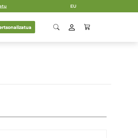
atu
EU
rtsonalizatua