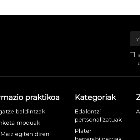
I
b
rmazio praktikoa
Kategoriak
Z
gatze baldintzak
Edalontzi
A
pertsonalizatuak
nketa moduak
Plater
 Maiz egiten diren
berrerabilgarriak