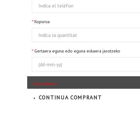
Kopurua
Gertaera eguna edo eguna eskaera jasotzeko
*
Camp obligatori
CONTINUA COMPRANT