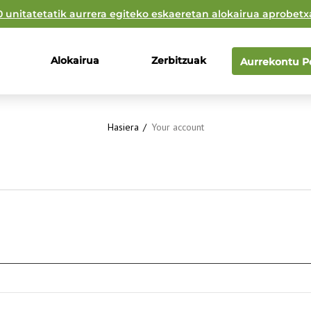
0 unitatetatik aurrera egiteko eskaeretan alokairua aprobetx
Alokairua
Zerbitzuak
Aurrekontu Pe
Hasiera
/
Your account