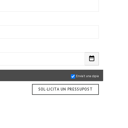
Envia't una còpia
SOL·LICITA UN PRESSUPOST