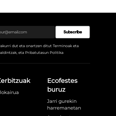
Subscribe
rakurri dut eta onartzen ditut Terminoak eta
aldintzak, eta
Pribatutasun Politika
erbitzuak
Ecofestes
buruz
lokairua
Jarri gurekin
harremanetan