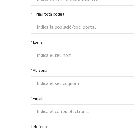
Hiria/Posta kodea
Izena
Abizena
Emaila
Telefono