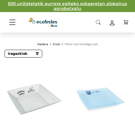
500 unitatetatik aurrera egiteko eskaeretan alokairua
aprobetxatu
Hasiera
/
Erosi
/
Plater berrerabilgarriak
Iragazkiak