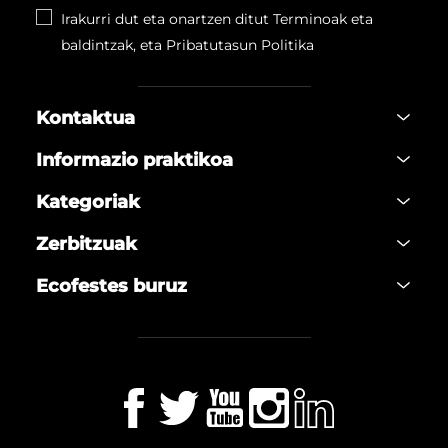
Irakurri dut eta onartzen ditut Terminoak eta
baldintzak, eta
Pribatutasun Politika
Kontaktua
Informazio praktikoa
Kategoriak
Zerbitzuak
Ecofestes buruz