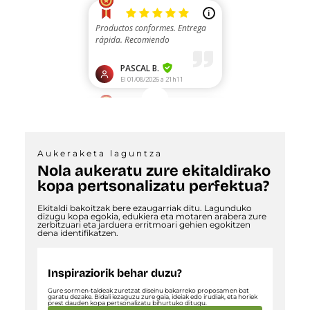
Aukeraketa laguntza
Nola aukeratu zure ekitaldirako
kopa pertsonalizatu perfektua?
Ekitaldi bakoitzak bere ezaugarriak ditu. Lagunduko
dizugu kopa egokia, edukiera eta motaren arabera zure
zerbitzuari eta jarduera erritmoari gehien egokitzen
dena identifikatzen.
Inspiraziorik behar duzu?
Gure sormen-taldeak zuretzat diseinu bakarreko proposamen bat
garatu dezake. Bidali iezaguzu zure gaia, ideiak edo irudiak, eta horiek
prest dauden kopa pertsonalizatu bihurtuko ditugu.