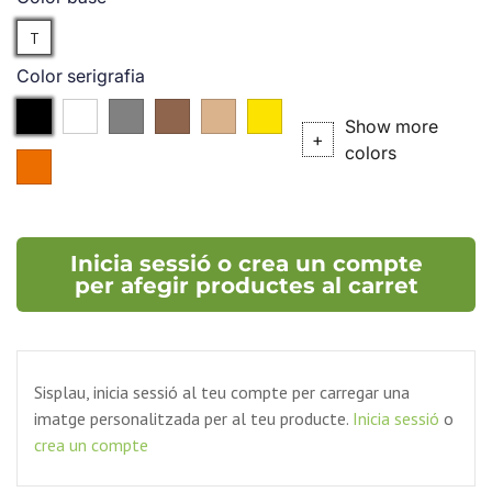
Translúcid
T
Color serigrafia
Negre
Blanc
Plata
Bronze
P.727
P.102C
Show more
(P.
(P.
+
colors
P.021C
877C)
876C)
Inicia sessió o crea un compte
per afegir productes al carret
Sisplau, inicia sessió al teu compte per carregar una
imatge personalitzada per al teu producte.
Inicia sessió
o
crea un compte