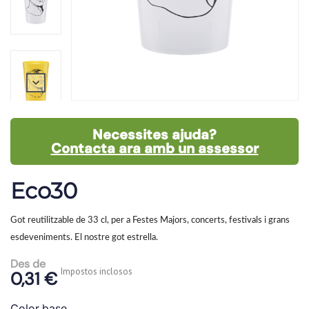
Upc
0110002
Necessites ajuda?
Contacta ara amb un assessor
Eco30
Got reutilitzable de 33 cl, per a Festes Majors, concerts, festivals i grans
esdeveniments.
El nostre got estrella.
Des de
Impostos inclosos
0,31 €
Color base