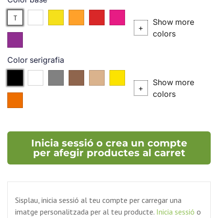
Translúcid
Blanc
Groc
Taronja
Vermell
Rosa
T
Show more
+
colors
Violeta
Color serigrafia
Negre
Blanc
Plata
Bronze
P.727
P.102C
Show more
(P.
(P.
+
colors
P.021C
877C)
876C)
Inicia sessió o crea un compte
per afegir productes al carret
Sisplau, inicia sessió al teu compte per carregar una
imatge personalitzada per al teu producte.
Inicia sessió
o