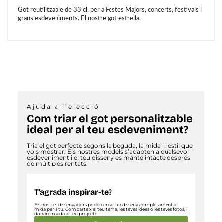
Got reutilitzable de 33 cl, per a Festes Majors, concerts, festivals i
grans esdeveniments.
El nostre got estrella.
Ajuda a l’elecció
Com triar el got personalitzable
ideal per al teu esdeveniment?
Tria el got perfecte segons la beguda, la mida i l’estil que
vols mostrar. Els nostres models s’adapten a qualsevol
esdeveniment i el teu disseny es manté intacte després
de múltiples rentats.
T’agrada inspirar-te?
Els nostres dissenyadors poden crear un disseny completament a
mida per a tu. Comparteix el teu tema, les teves idees o les teves fotos, i
donarem vida al teu projecte.