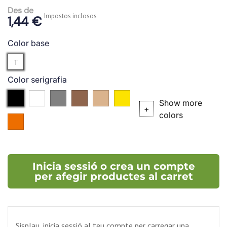
Des de
Impostos inclosos
1,44 €
Color base
Translúcid
T
Color serigrafia
Negre
Blanc
Plata
Bronze
P.727
P.102C
Show more
(P.
(P.
+
colors
P.021C
877C)
876C)
Inicia sessió o crea un compte
per afegir productes al carret
Sisplau, inicia sessió al teu compte per carregar una