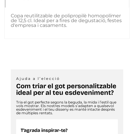
Copa reutilitzable de polipropilè homopolímer
de 12,5 cl. Ideal per a fires de degustació, festes
d'empresa i casaments.
Ajuda a l’elecció
Com triar el got personalitzable
ideal per al teu esdeveniment?
Tria el got perfecte segons la beguda, la mida i l’estil que
vols mostrar. Els nostres models s’adapten a qualsevol
esdeveniment i el teu disseny es manté intacte després
de múltiples rentats.
T’agrada inspirar-te?