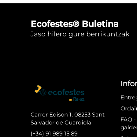
Ecofestes® Buletina
Jaso hilero gure berrikuntzak
Info
Entre
Ordai
Carrer Edison 1, 08253 Sant
FAQ -
Salvador de Guardiola
galde
(+34) 91 989 15 89