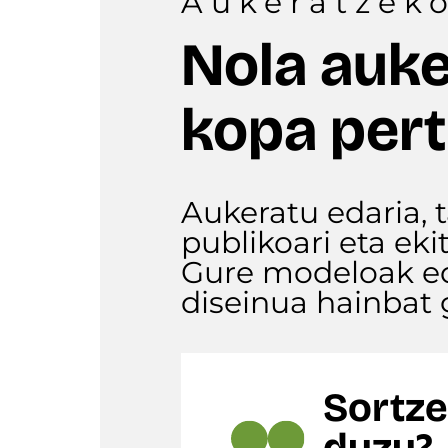
Aukeratzek
Nola auke
kopa pert
Aukeratu edaria, 
publikoari eta ek
Gure modeloak edo
diseinua hainbat 
Sortze