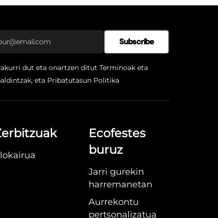
Subscribe
rakurri dut eta onartzen ditut Terminoak eta
aldintzak, eta
Pribatutasun Politika
erbitzuak
Ecofestes
buruz
lokairua
Jarri gurekin
harremanetan
Aurrekontu
pertsonalizatua