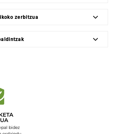
ikoko zerbitzua
baldintzak
KETA
RUA
ypal bidez
 ordaindu