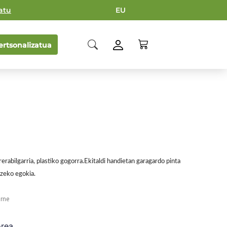
atu
EU
rtsonalizatua
rerabilgarria, plastiko gogorra.Ekitaldi handietan garagardo pinta
tzeko egokia.
o homopilimeroa
rne
orea