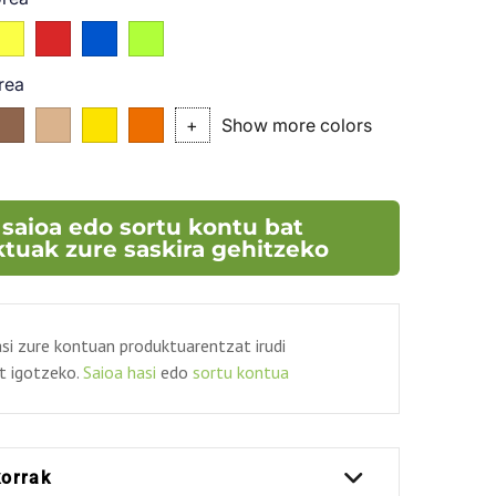
tza
Horia
Gorri
Urdin
Berde
mm
Zeharrargitsua
Zeharrargia
Zeharrargia
Zeharrargia
rea
ta
Bronzea
P.727
P.102C
004
+
Show more colors
(P.
(P.021C)
C)
876C)
 saioa edo sortu kontu bat
tuak zure saskira gehitzeko
si zure kontuan produktuarentzat irudi
t igotzeko.
Saioa hasi
edo
sortu kontua
korrak