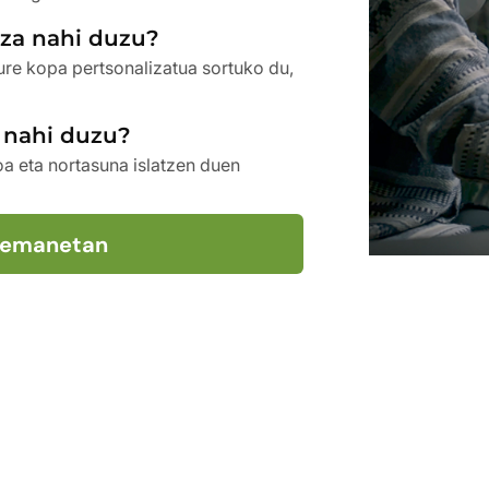
tza nahi duzu?
ure kopa pertsonalizatua sortuko du,
a nahi duzu?
loa eta nortasuna islatzen duen
rremanetan