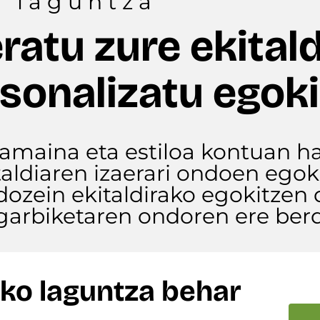
o laguntza
ratu zure ekital
sonalizatu egoki
tamaina eta estiloa kontuan ha
italdiaren izaerari ondoen ego
zein ekitaldirako egokitzen d
garbiketaren ondoren ere berd
ko laguntza behar