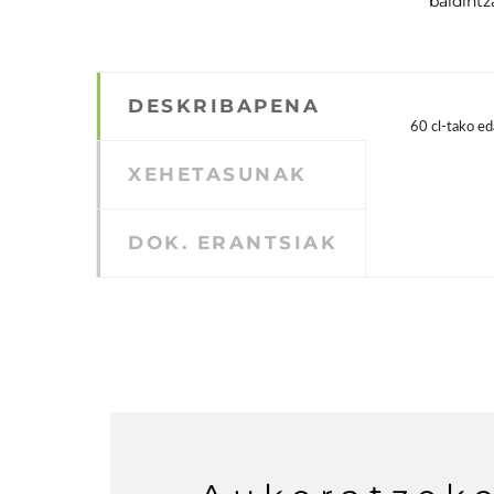
baldintz
DESKRIBAPENA
60 cl-tako ed
XEHETASUNAK
DOK. ERANTSIAK