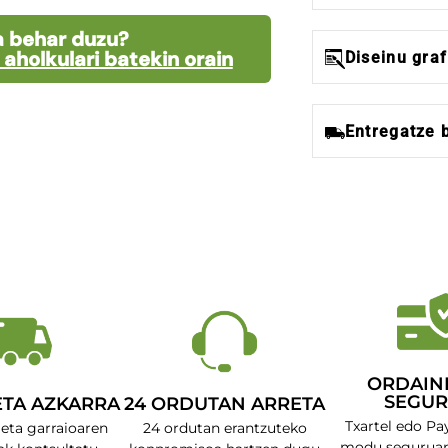
 behar duzu?
aholkulari batekin orain
Diseinu graf
Entregatze 
ORDAIN
SEGU
ETA AZKARRA
24 ORDUTAN ARRETA
Txartel edo Pa
 eta garraioaren
24 ordutan erantzuteko
modu seguruan