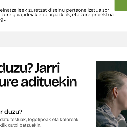
seinatzaileek zuretzat diseinu pertsonalizatua sor
 zure gaia, ideiak edo argazkiak, eta zure proiektua
ugu.
duzu?
Jarri
re adituekin
ar duzu?
ldatu testuak, logotipoak eta koloreak
lik gutxi batzuekin.