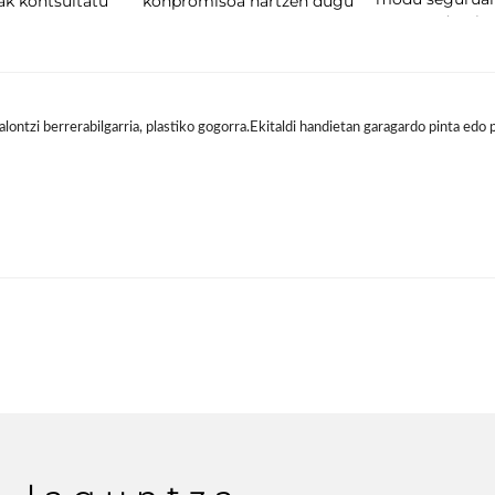
ak kontsultatu
konpromisoa hartzen dugu
dezake
alontzi berrerabilgarria, plastiko gogorra.Ekitaldi handietan garagardo pinta edo 