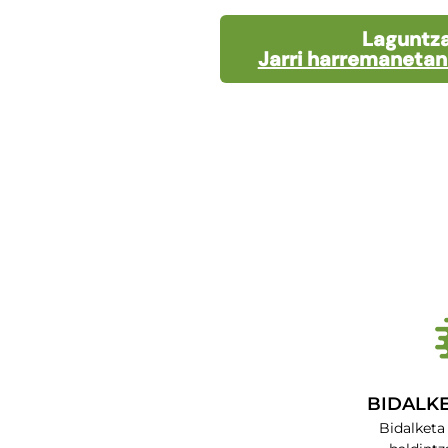
Laguntza
Jarri harremanetan 
BIDALK
Bidalketa