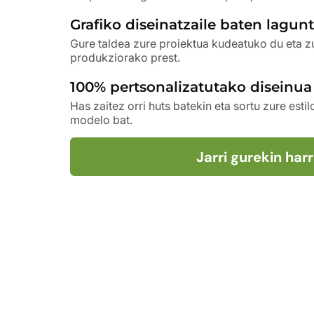
Grafiko diseinatzaile baten lagun
Gure taldea zure proiektua kudeatuko du eta z
produkziorako prest.
100% pertsonalizatutako diseinu
Has zaitez orri huts batekin eta sortu zure esti
modelo bat.
Jarri gurekin ha