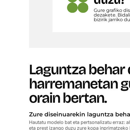
duzu?
Gure grafiko di
dezakete. Bidali
bizirik jarriko d
Laguntza behar 
harremanetan gu
orain bertan.
Zure diseinuarekin laguntza beh
Hautatu modelo bat eta pertsonalizatu erraz: a
eta prest izango duzu zure kopa inprimatzeko k