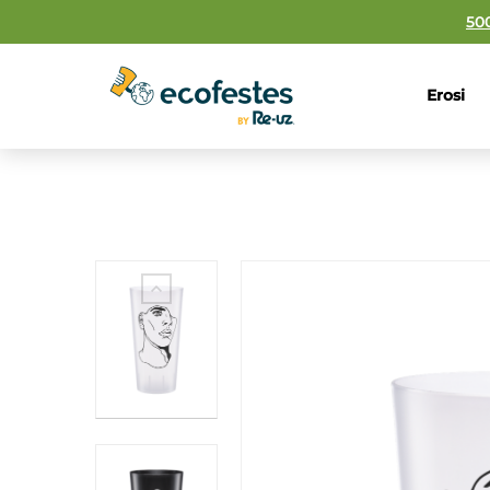
50
Erosi
Fitxa Tek
Material
Inprimake
Edukier
Pisua