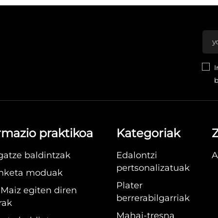
I
b
rmazio praktikoa
Kategoriak
Z
gatze baldintzak
Edalontzi
A
pertsonalizatuak
nketa moduak
Plater
 Maiz egiten diren
berrerabilgarriak
rak
Mahai-tresna