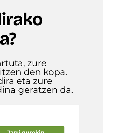
dirako
a?
rtuta, zure
kitzen den kopa.
ira eta zure
ina geratzen da.
Jarri gurekin