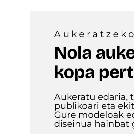
Aukeratzek
Nola auke
kopa pert
Aukeratu edaria, 
publikoari eta ek
Gure modeloak edo
diseinua hainbat 