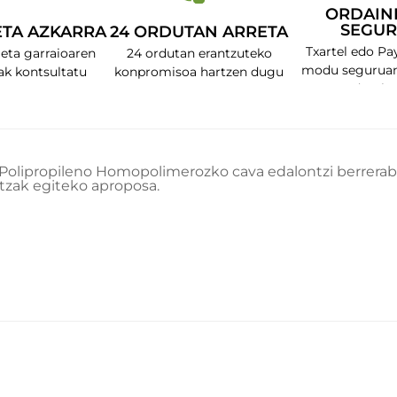
ORDAIN
SEGU
ETA AZKARRA
24 ORDUTAN ARRETA
Txartel edo Pa
 eta garraioaren
24 ordutan erantzuteko
modu seguruan
ak kontsultatu
konpromisoa hartzen dugu
dezake
o Polipropileno Homopolimerozko cava edalontzi berrerabi
tzak egiteko aproposa.