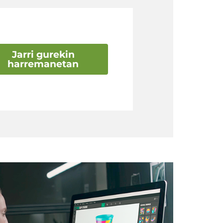
Jarri gurekin
harremanetan