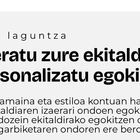
o laguntza
ratu zure ekital
sonalizatu egoki
tamaina eta estiloa kontuan ha
italdiaren izaerari ondoen ego
zein ekitaldirako egokitzen d
garbiketaren ondoren ere berd