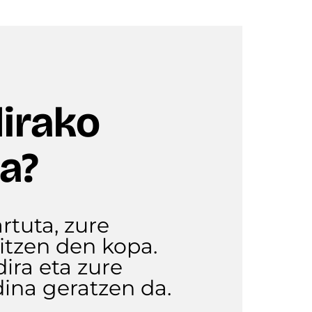
dirako
a?
rtuta, zure
kitzen den kopa.
ira eta zure
ina geratzen da.