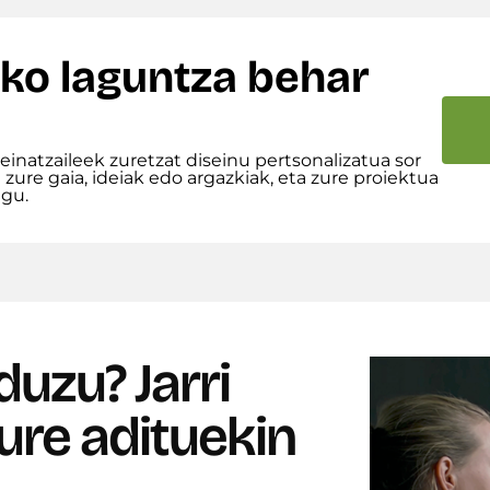
ko laguntza behar
seinatzaileek zuretzat diseinu pertsonalizatua sor
 zure gaia, ideiak edo argazkiak, eta zure proiektua
ugu.
duzu?
Jarri
re adituekin