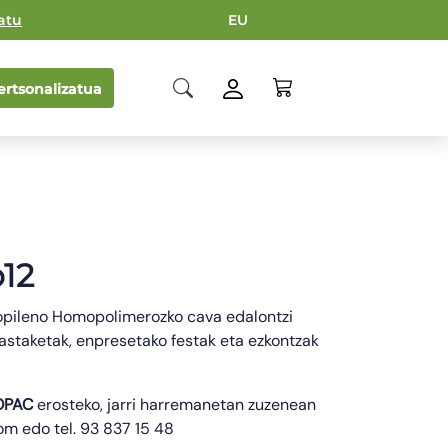
atu
EU
rtsonalizatua
12
ropileno Homopolimerozko cava edalontzi
Dastaketak, enpresetako festak eta ezkontzak
no homopilimeroa
OPAC
erosteko, jarri harremanetan zuzenean
m edo tel. 93 837 15 48