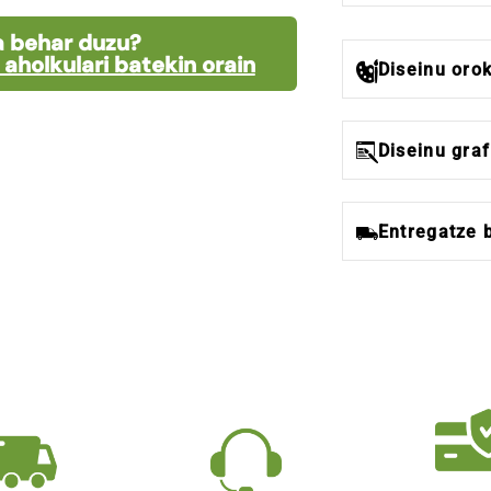
 behar duzu?
aholkulari batekin orain
Diseinu oro
Diseinu graf
Entregatze 