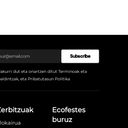
Subscribe
rakurri dut eta onartzen ditut Terminoak eta
aldintzak, eta
Pribatutasun Politika
erbitzuak
Ecofestes
buruz
lokairua