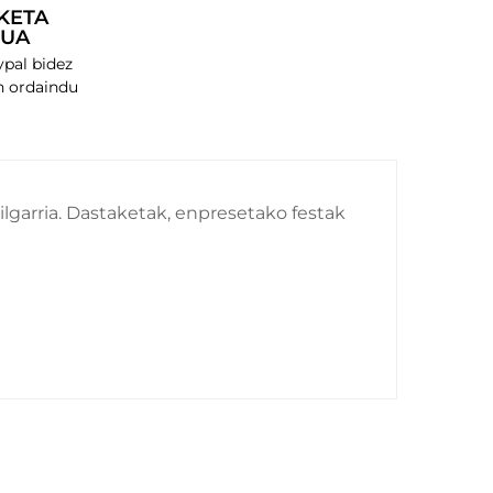
KETA
RUA
ypal bidez
 ordaindu
zu
lgarria. Dastaketak, enpresetako festak