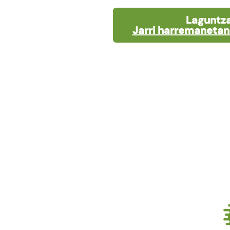
Laguntza
Jarri harremanetan 