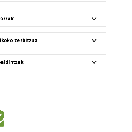
korrak
ikoko zerbitzua
baldintzak