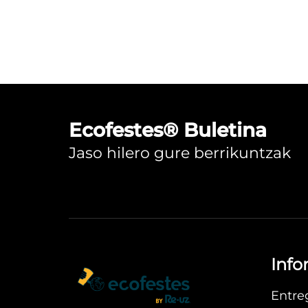
Ecofestes® Buletina
Jaso hilero gure berrikuntzak
Info
Entre