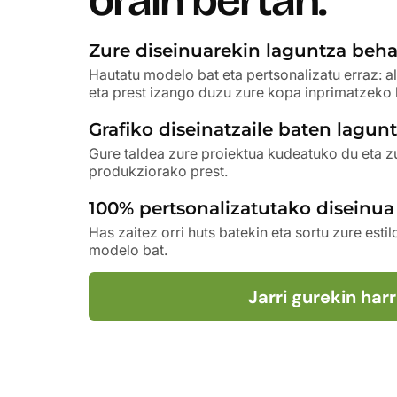
orain bertan.
Zure diseinuarekin laguntza beh
Hautatu modelo bat eta pertsonalizatu erraz: a
eta prest izango duzu zure kopa inprimatzeko k
Grafiko diseinatzaile baten lagun
Gure taldea zure proiektua kudeatuko du eta z
produkziorako prest.
100% pertsonalizatutako diseinu
Has zaitez orri huts batekin eta sortu zure esti
modelo bat.
Jarri gurekin ha