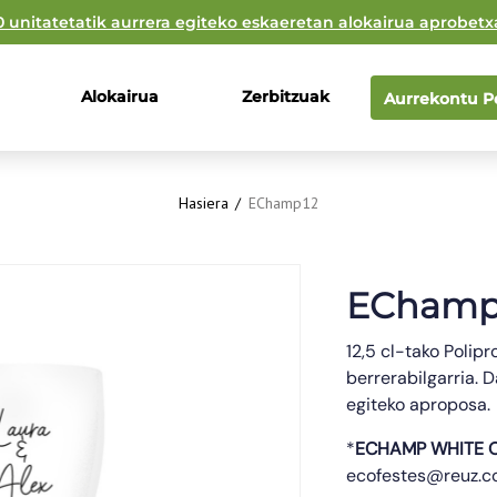
0 unitatetatik aurrera egiteko eskaeretan alokairua aprobetx
Alokairua
Zerbitzuak
Aurrekontu Pe
Hasiera
/
EChamp12
EChamp
12,5 cl-tako Polip
ikoa
berrerabilgarria. 
a
egiteko aproposa.
Polipropile
a txantiloia
a
*
ECHAMP WHITE 
12cl
ecofestes@reuz.co
35 gr