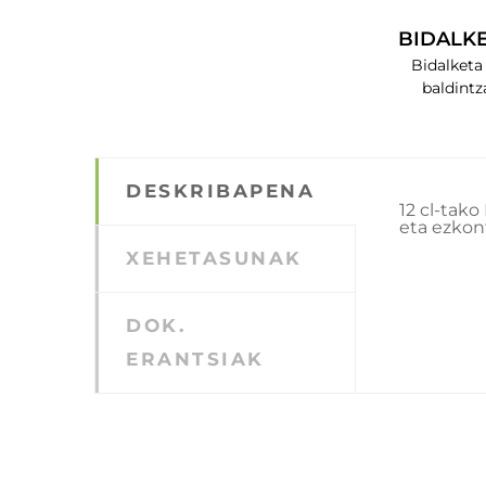
BIDALK
Bidalketa
baldintz
DESKRIBAPENA
12 cl-tak
eta ezkon
XEHETASUNAK
DOK.
ERANTSIAK