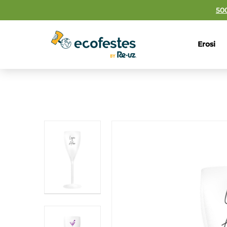
50
Erosi
Fitxa Tekn
Material
Inprimaket
Edukier
Pisua