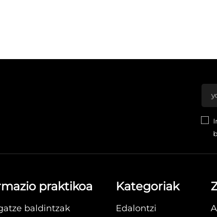
I
b
rmazio praktikoa
Kategoriak
Z
gatze baldintzak
Edalontzi
A