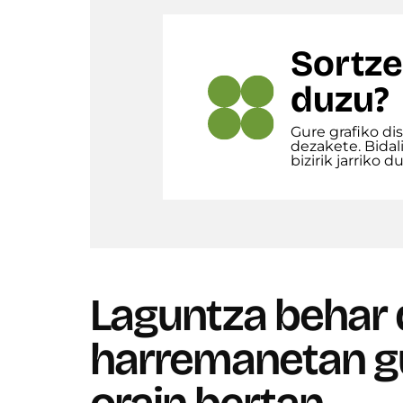
Sortze
duzu?
Gure grafiko di
dezakete. Bidali
bizirik jarriko d
Laguntza behar 
harremanetan gu