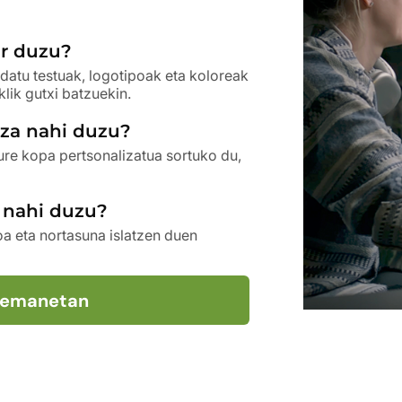
ar duzu?
ldatu testuak, logotipoak eta koloreak
lik gutxi batzuekin.
tza nahi duzu?
ure kopa pertsonalizatua sortuko du,
a nahi duzu?
loa eta nortasuna islatzen duen
rremanetan